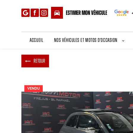
Panneau de gestion des cookies
directions_car
Estimer mon véhicule
Accueil
Nos véhicules et motos d'occasion
Retour
VENDU