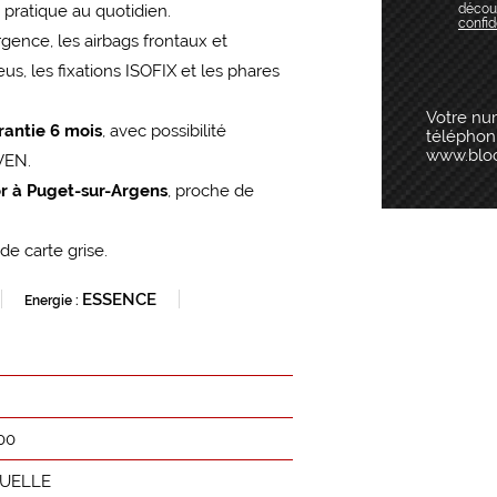
pratique au quotidien.
décou
confid
urgence, les airbags frontaux et
eus, les fixations ISOFIX et les phares
Votre nu
rantie 6 mois
, avec possibilité
téléphoni
www.bloct
VEN.
r à Puget-sur-Argens
, proche de
 de carte grise.
ESSENCE
Energie :
00
UELLE