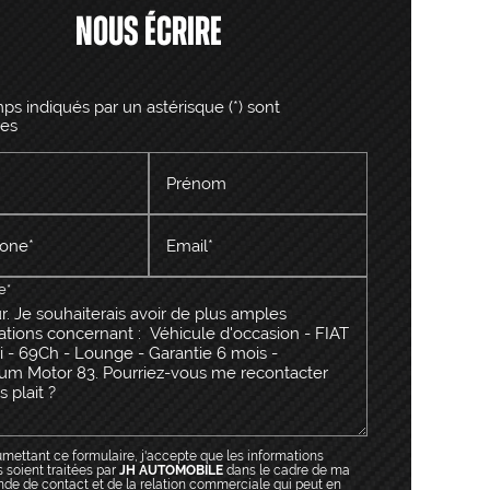
Nous écrire
s indiqués par un astérisque (*) sont
res
Prénom
one*
Email*
e*
mettant ce formulaire, j'accepte que les informations
s soient traitées par
JH AUTOMOBILE
dans le cadre de ma
e de contact et de la relation commerciale qui peut en