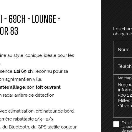
i - 69Ch - Lounge -
tor 83
Les champ
obligatoi
Nom*
dine au style iconique, idéale pour les
.
Téléph
ssence
1.2i 69 ch
, reconnu pour sa
Messag
son agrément en ville.
antes alliage
, son
toit ouvrant
on radar arrière de détection
vec climatisation, ordinateur de bord,
rrière rabattable 1/3 - 2/3.
En sou
o
, du Bluetooth, du GPS tactile couleur
saisie
demand