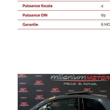
Puissance fiscale
4
Puissance DIN
69
Garantie
6 MO