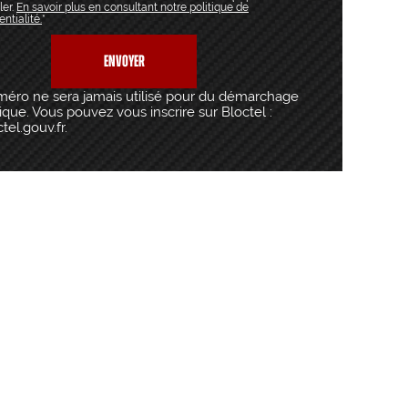
ler.
En savoir plus en consultant notre politique de
entialité.
*
méro ne sera jamais utilisé pour du démarchage
que. Vous pouvez vous inscrire sur Bloctel :
el.gouv.fr.