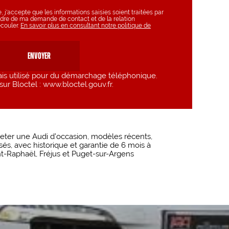
 j'accepte que les informations saisies soient traitées par
dre de ma demande de contact et de la relation
couler.
En savoir plus en consultant notre politique de
is utilisé pour du démarchage téléphonique.
ur Bloctel : www.bloctel.gouv.fr.
eter une Audi d’occasion, modèles récents,
sés, avec historique et garantie de 6 mois à
nt-Raphaël, Fréjus et Puget-sur-Argens