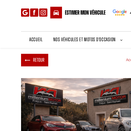
Panneau de gestion des cookies
directions_car
Estimer mon véhicule
Accueil
Nos véhicules et motos d'occasion
Retour
Ac