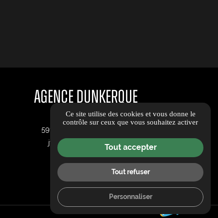
Agence Dunkerque
Ce site utilise des cookies et vous donne le
3 Rue des Saveurs
contrôle sur ceux que vous souhaitez activer
59180 Cappelle-la-Grande
jvmotordk@gmail.com
Tout accepter
03 55 40 10 79
Tout refuser
Personnaliser