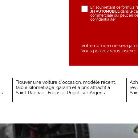
En soumettant ce formulaire,
JH AUTOMOBILE
dans le ca
commerciale qui peut en dé
confidentialité.
*
Votre numéro ne sera jama
Vous pouvez vous inscrire s
Trouver une voiture d’occasion, modèle récent,
Ach
faible kilométrage, garanti et à prix attractif à
révi
ns
Saint-Raphaël, Fréjus et Puget-sur-Argens
Sai